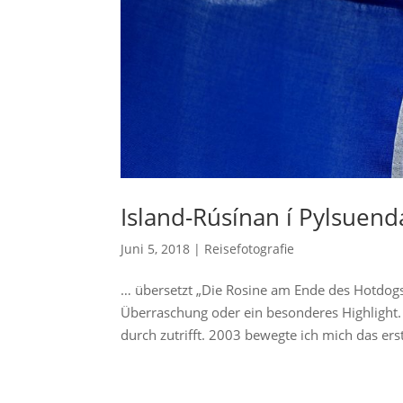
Island-Rúsínan í Pylsue
Juni 5, 2018
|
Reisefotografie
… übersetzt „Die Rosine am Ende des Hotdogs“
Überraschung oder ein besonderes Highlight.
durch zutrifft. 2003 bewegte ich mich das erst