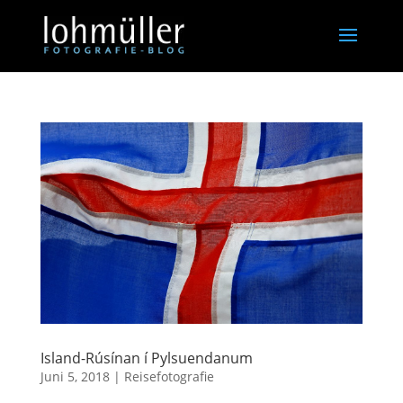
Island-Rúsínan í Pylsuendanum
Juni 5, 2018
|
Reisefotografie