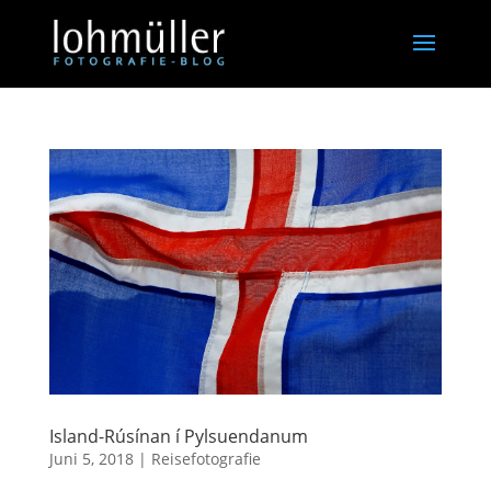
Island-Rúsínan í Pylsuendanum
Juni 5, 2018
|
Reisefotografie